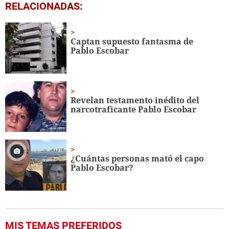
0
RELACIONADAS:
seconds
of
1
minute,
Captan supuesto fantasma de
29
Pablo Escobar
seconds
Revelan testamento inédito del
narcotraficante Pablo Escobar
¿Cuántas personas mató el capo
Pablo Escobar?
MIS TEMAS PREFERIDOS