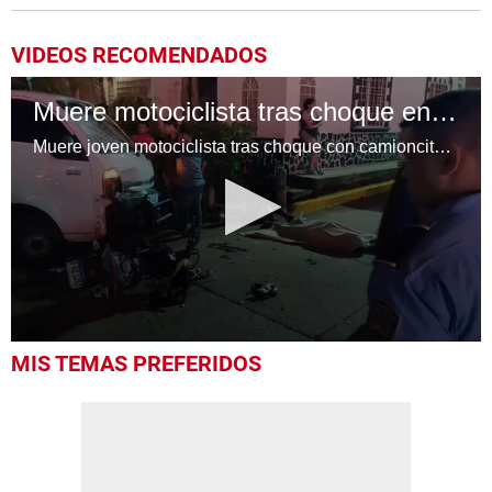
VIDEOS RECOMENDADOS
Muere motociclista tras choque en Comayagua
Muere joven motociclista tras choque con camioncito en Comayagua la noche del sábado
0
MIS TEMAS PREFERIDOS
seconds
of
15
seconds