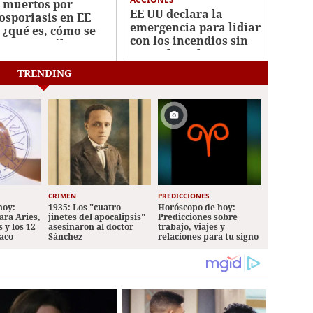
 muertos por
EE UU declara la
losporiasis en EE
emergencia para lidiar
 ¿qué es, cómo se
con los incendios sin
tagia y cuáles son
control en el noroeste
 síntomas?
TRENDING
CRIMEN
PREDICCIONES
hoy:
1935: Los "cuatro
Horóscopo de hoy:
ara Aries,
jinetes del apocalipsis"
Predicciones sobre
 y los 12
asesinaron al doctor
trabajo, viajes y
iaco
Sánchez
relaciones para tu signo