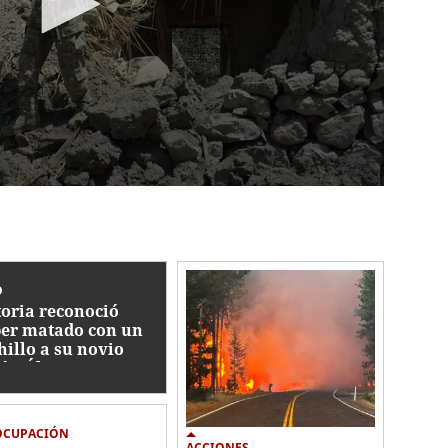
O
toria reconoció
er matado con un
hillo a su novio
ián Álvarez: "Me
pió el celular..."
OCUPACIÓN
ACCIONES