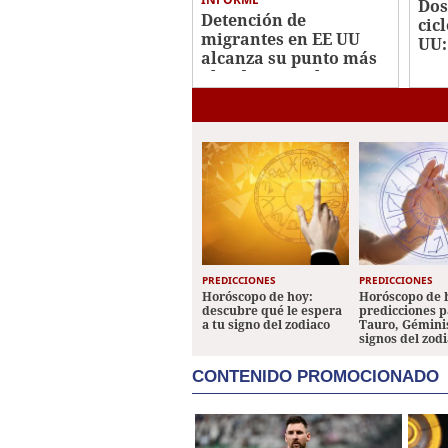
Dos
Detención de
cic
migrantes en EE UU
UU:
alcanza su punto más
con
alto durante el
sus
Gobierno de Trump
PREDICCIONES
PREDICCIONES
Horóscopo de hoy:
Horóscopo de 
descubre qué le espera
predicciones p
a tu signo del zodiaco
Tauro, Géminis
signos del zod
CONTENIDO PROMOCIONADO