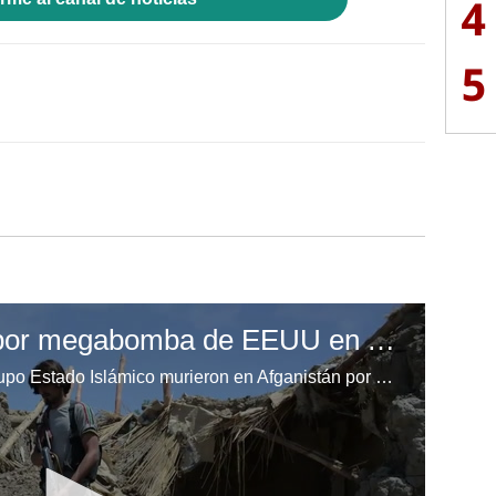
4
5
Más de 90 muertos por megabomba de EEUU en Afganistán
Al menos 92 combatientes del grupo Estado Islámico murieron en Afganistán por el lanzamiento de la bomba no nuclear más potente de Estados Unidos, mientras las fuerzas afganas proseguían sus operaciones contra los yihadistas.