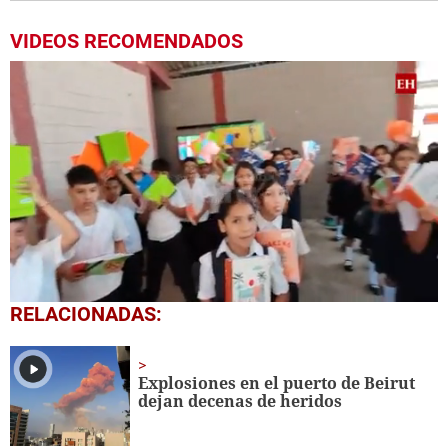
VIDEOS RECOMENDADOS
0
RELACIONADAS:
seconds
of
1
minute,
Explosiones en el puerto de Beirut
56
dejan decenas de heridos
seconds