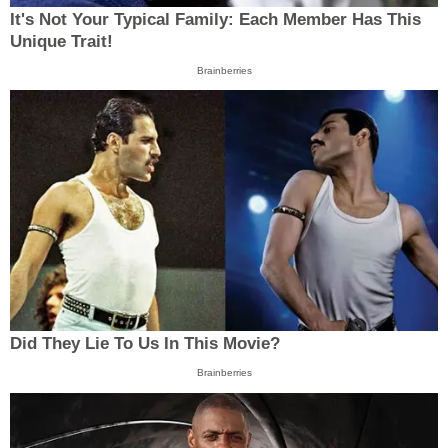
It's Not Your Typical Family: Each Member Has This
Unique Trait!
Brainberries
Did They Lie To Us In This Movie?
Brainberries