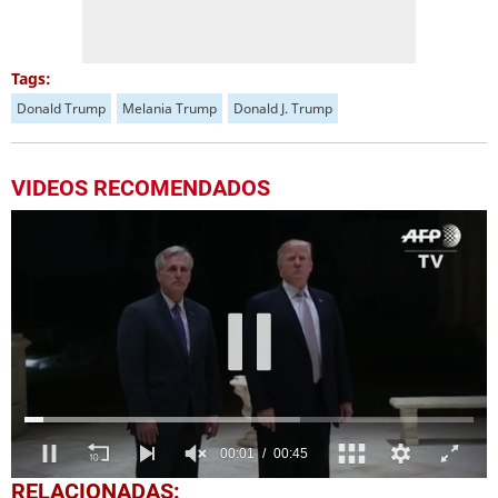
Tags:
Donald Trump
Melania Trump
Donald J. Trump
VIDEOS RECOMENDADOS
0
RELACIONADAS: