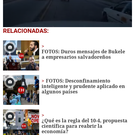
0
RELACIONADAS:
seconds
of
17
seconds
FOTOS: Duros mensajes de Bukele
a empresarios salvadoreños
FOTOS: Desconfinamiento
inteligente y prudente aplicado en
algunos países
¿Qué es la regla del 10-4, propuesta
científica para reabrir la
economía?