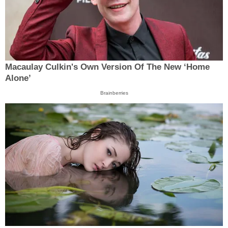
Macaulay Culkin's Own Version Of The New ‘Home
Alone’
Brainberries