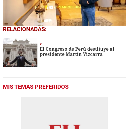
0
RELACIONADAS:
seconds
of
4
minutes,
El Congreso de Perú destituye al
19
presidente Martín Vizcarra
seconds
MIS TEMAS PREFERIDOS