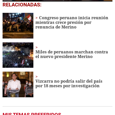
0
RELACIONADAS:
seconds
of
27
Congreso peruano inicia reunión
seconds
mientras crece presión por
renuncia de Merino
Miles de peruanos marchan contra
el nuevo presidente Merino
Vizcarra no podría salir del país
por 18 meses por investigación
MIS TEMAS PREFERIDOS