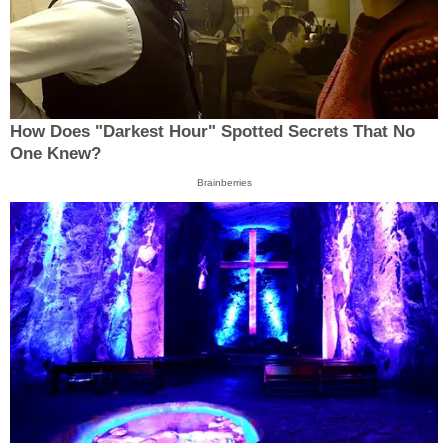
How Does "Darkest Hour" Spotted Secrets That No
One Knew?
Brainberries