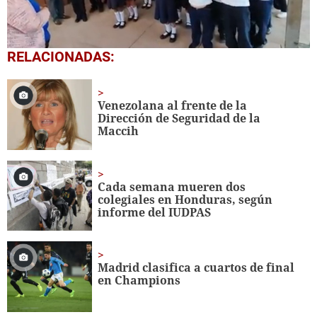
0
RELACIONADAS:
seconds
of
1
minute,
Venezolana al frente de la
56
Dirección de Seguridad de la
seconds
Maccih
Cada semana mueren dos
colegiales en Honduras, según
informe del IUDPAS
Madrid clasifica a cuartos de final
en Champions