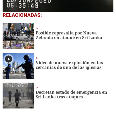
0
RELACIONADAS:
seconds
of
1
minute,
Posible represalia por Nueva
12
Zelanda en ataque en Sri Lanka
seconds
Video de nueva explosión en las
cercanías de una de las iglesias
Decretan estado de emergencia en
Sri Lanka tras ataques