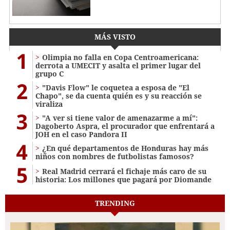
MÁS VISTO
1
Olimpia no falla en Copa Centroamericana:
derrota a UMECIT y asalta el primer lugar del
grupo C
2
"Davis Flow" le coquetea a esposa de "El
Chapo", se da cuenta quién es y su reacción se
viraliza
3
"A ver si tiene valor de amenazarme a mí":
Dagoberto Aspra, el procurador que enfrentará a
JOH en el caso Pandora II
4
¿En qué departamentos de Honduras hay más
niños con nombres de futbolistas famosos?
5
Real Madrid cerrará el fichaje más caro de su
historia: Los millones que pagará por Diomande
TRENDING