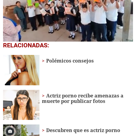
0
RELACIONADAS:
seconds
of
1
Polémicos consejos
minute,
56
seconds
Actriz porno recibe amenazas a
muerte por publicar fotos
Descubren que es actriz porno