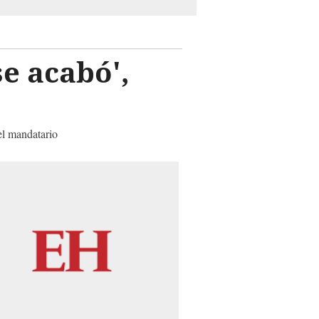
se acabó',
el mandatario