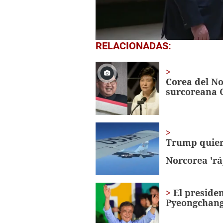
1
RELACIONADAS:
second
of
45
seconds
Volume
Corea del N
0%
surcoreana 
Trump quier
Norcorea 'r
El preside
Pyeongchang