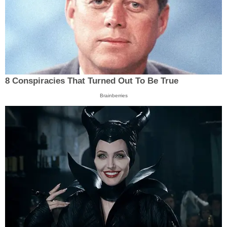
8 Conspiracies That Turned Out To Be True
Brainberries