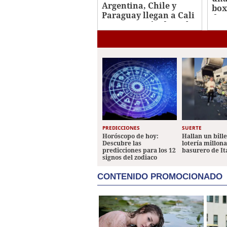
Argentina, Chile y
box
Paraguay llegan a Cali
de 
para posesión de De la
Ros
Espriella
PREDICCIONES
SUERTE
Horóscopo de hoy:
Hallan un bill
Descubre las
lotería millon
predicciones para los 12
basurero de It
signos del zodiaco
CONTENIDO PROMOCIONADO