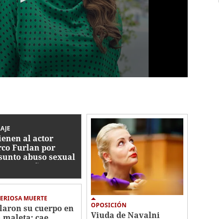
AJE
ienen al actor
co Furlan por
sunto abuso sexual
tra un niño autista
5 años
ERIOSA MUERTE
OPOSICIÓN
laron su cuerpo en
Viuda de Navalni
 maleta: cae