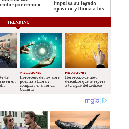
impulsa su legado
eador por crimen
opositor y llama a los
misionera Elisabeth
rusos a votar por
s
Yábloko
TRENDING
PREDICCIONES
PREDICCIONES
ete de
Horóscopo de hoy abre
Horóscopo de hoy:
ario en un
puertas a Libra y
descubre qué le espera
alia
complica el amor en
a tu signo del zodiaco
Géminis