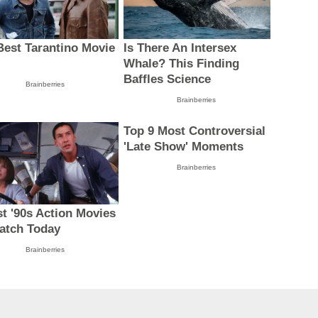
Best Tarantino Movie
Is There An Intersex
Whale? This Finding
Baffles Science
Brainberries
Brainberries
Top 9 Most Controversial
'Late Show' Moments
Brainberries
st '90s Action Movies
atch Today
Brainberries