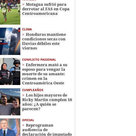
Motagua sufrió para
derrotar al FAS en Copa
Centroamericana
CLIMA
Honduras mantiene
condiciones secas con
lluvias débiles este
viernes
CONFLICTO PASIONAL
Enfermera mató a su
esposo para vengar la
muerte de su amante:
crimen en la
Centroamérica Oeste
CUMPLEAÑOS
Los hijos mayores de
Ricky Martin cumplen 18
años: ¿A quién se
parecen?
OFICIAL
Reprograman
audiencia de
declaración de imputado