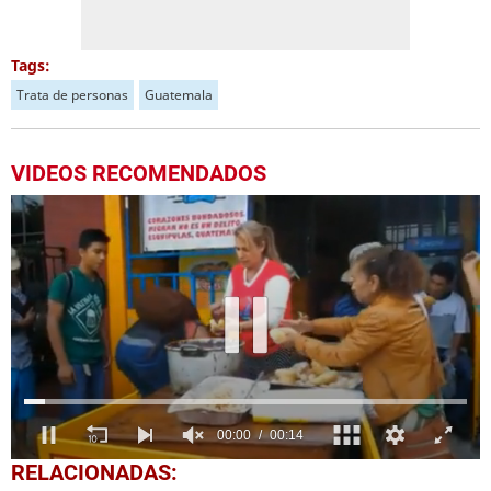
Tags:
Trata de personas
Guatemala
VIDEOS RECOMENDADOS
0
RELACIONADAS:
seconds