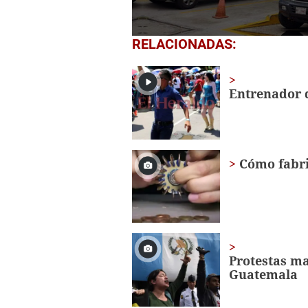
0
RELACIONADAS:
seconds
of
1
minute,
Entrenador d
50
seconds
Volume
0%
Cómo fabri
Protestas ma
Guatemala