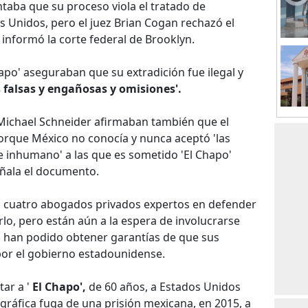
aba que su proceso viola el tratado de
s Unidos, pero el juez Brian Cogan rechazó el
 informó la corte federal de Brooklyn.
hapo' aseguraban que su extradición fue ilegal y
 falsas y engañosas y omisiones'.
Michael Schneider afirmaban también que el
rque México no conocía y nunca aceptó 'las
e inhumano' a las que es sometido 'El Chapo'
eñala el documento.
 cuatro abogados privados expertos en defender
lo, pero están aún a la espera de involucrarse
o han podido obtener garantías de que sus
or el gobierno estadounidense.
tar a '
El Chapo',
de 60 años, a Estados Unidos
ráfica fuga de una prisión mexicana, en 2015, a