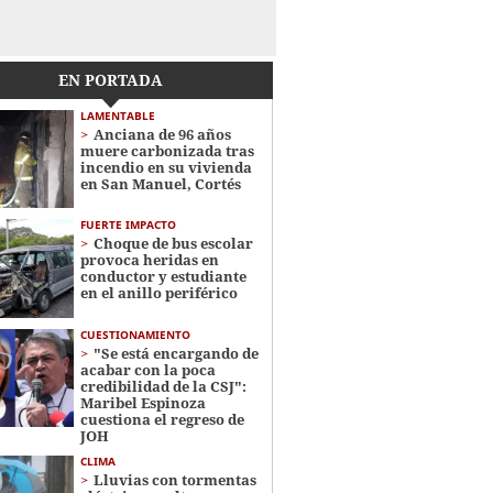
EN PORTADA
LAMENTABLE
Anciana de 96 años
muere carbonizada tras
incendio en su vivienda
en San Manuel, Cortés
FUERTE IMPACTO
Choque de bus escolar
provoca heridas en
conductor y estudiante
en el anillo periférico
CUESTIONAMIENTO
"Se está encargando de
acabar con la poca
credibilidad de la CSJ":
Maribel Espinoza
cuestiona el regreso de
JOH
CLIMA
Lluvias con tormentas