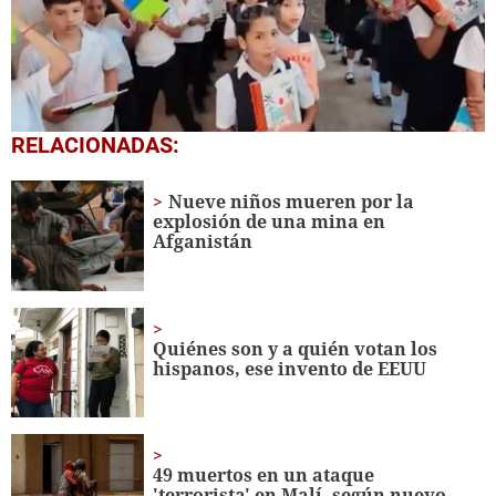
0
RELACIONADAS:
seconds
of
1
Nueve niños mueren por la
minute,
explosión de una mina en
56
Afganistán
seconds
Quiénes son y a quién votan los
hispanos, ese invento de EEUU
49 muertos en un ataque
'terrorista' en Malí, según nuevo