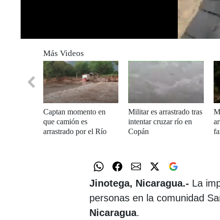
0
seconds
Más Videos
of
0
seconds
Volume
0%
Captan momento en
Militar es arrastrado tras
Mo
que camión es
intentar cruzar río en
ar
arrastrado por el Río
Copán
fa
Goascorán
Jinotega, Nicaragua.-
La imp
personas en la comunidad San
Nicaragua
.