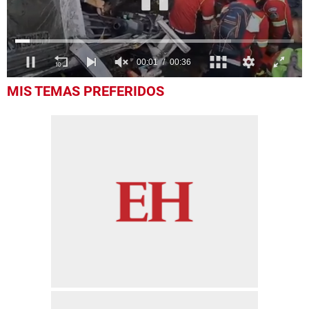
0
MIS TEMAS PREFERIDOS
seconds
of
36
seconds