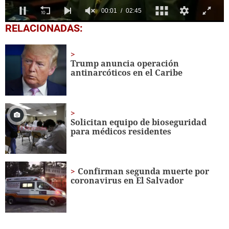
0
RELACIONADAS:
seconds
of
2
minutes,
Trump anuncia operación
45
antinarcóticos en el Caribe
seconds
Solicitan equipo de bioseguridad
para médicos residentes
Confirman segunda muerte por
coronavirus en El Salvador