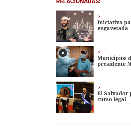
RELACIONADAS:
seconds
of
1
minute,
Iniciativa p
56
engavetada
seconds
Volume
0%
Municipios d
presidente 
El Salvador
curso legal