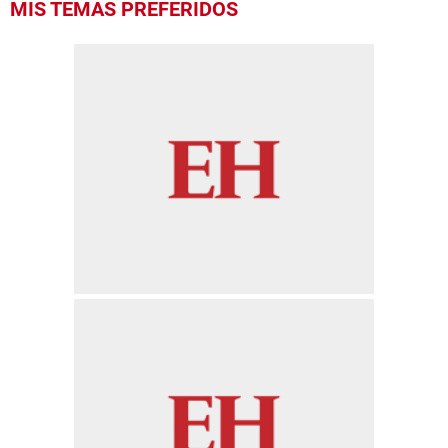
MIS TEMAS PREFERIDOS
seconds
of
1
minute,
27
seconds