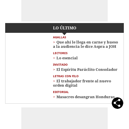
LO ÚLTIMO
AGALLAS
Que ahí le llega en carne y hueso
a la audiencia le dice Aspra a JOH
LECTORES
Lo esencial
INVITADO
El Espíritu Paráclito Consolador
LETRAS CON FILO
El trabajador frente al nuevo
orden digital
EDITORIAL
Masacres desangran Honduras