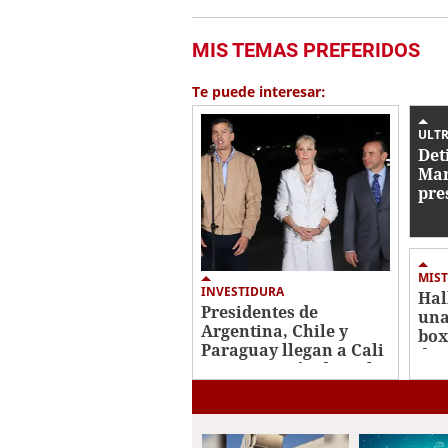
MIS TEMAS PREFERIDOS
Te puede interesar:
ULTR
Det
Mar
pre
con
de 
MIST
INVESTIDURA
Hal
Presidentes de
una
Argentina, Chile y
box
Paraguay llegan a Cali
de 
para posesión de De la
Ros
Espriella