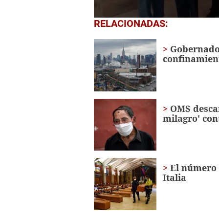
0
RELACIONADAS:
seconds
of
1
Gobernado
minute,
confinamient
56
seconds
Volume
0%
OMS descar
milagro' con
El número 
Italia