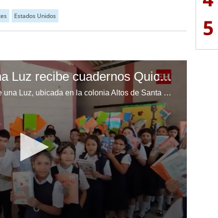
tes
Estados Unidos
5
Escuela Enciende una Luz recibe cuadernos Quick, gracias a la Maratón del Saber
Los niños de la escuela Enciende una Luz, ubicada en la colonia Altos de Santa Rosa, al sur de Tegucigalpa, recibieron cuadernos Quick como parte de la Campaña Maratón del Saber.