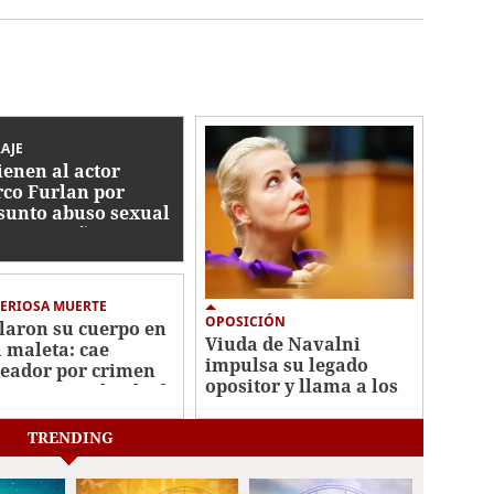
AJE
ienen al actor
co Furlan por
sunto abuso sexual
tra un niño autista
5 años
ERIOSA MUERTE
OPOSICIÓN
laron su cuerpo en
Viuda de Navalni
 maleta: cae
impulsa su legado
eador por crimen
opositor y llama a los
misionera Elisabeth
rusos a votar por
s
Yábloko
TRENDING