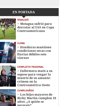
EN PORTADA
FINALIZÓ
Motagua sufrió para
derrotar al FAS en Copa
Centroamericana
CLIMA
Honduras mantiene
condiciones secas con
lluvias débiles este
viernes
CONFLICTO PASIONAL
Enfermera mató a su
esposo para vengar la
muerte de su amante:
crimen en la
Centroamérica Oeste
CUMPLEAÑOS
Los hijos mayores de
Ricky Martin cumplen 18
años: ¿A quién se
parecen?