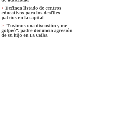
Definen listado de centros
educativos para los desfiles
patrios en la capital
"Tuvimos una discusión y me
golpeó": padre denuncia agresión
de su hijo en La Ceiba