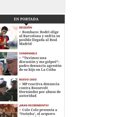
EN PORTADA
DECISIÓN
Bombazo: Rodri elige
al Barcelona y enfría su
posible llegada al Real
Madrid
CONDENABLE
"Tuvimos una
discusión y me golpeó":
padre denuncia agresión
de su hijo en La Ceiba
NUEVO CASO
MP reactiva denuncia
contra Roosevelt
Hernández por abuso de
autoridad
¡GRAN RECIBIMIENTO!
Colo Colo presenta a
‘Vozinha’, el arquero