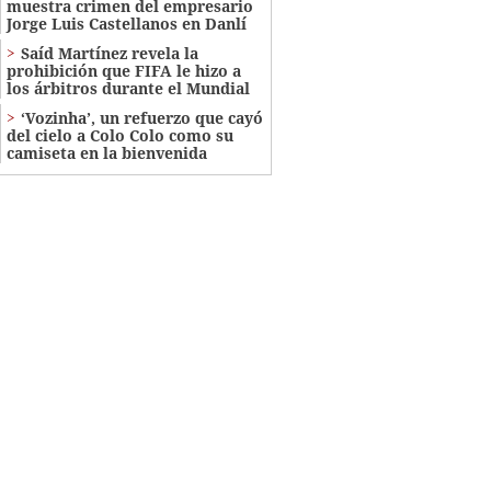
muestra crimen del empresario
Jorge Luis Castellanos en Danlí
Saíd Martínez revela la
prohibición que FIFA le hizo a
los árbitros durante el Mundial
‘Vozinha’, un refuerzo que cayó
del cielo a Colo Colo como su
camiseta en la bienvenida