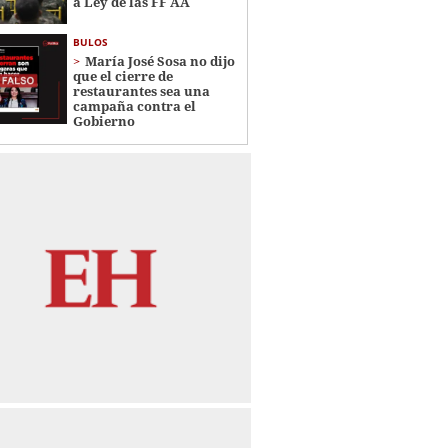
a Ley de las FF AA
BULOS
María José Sosa no dijo
que el cierre de
restaurantes sea una
campaña contra el
Gobierno