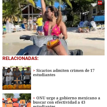
0
RELACIONADAS:
seconds
of
3
Sicarios admiten crimen de 17
minutes,
estudiantes
15
seconds
ONU urge a gobierno mexicano a
buscar con efectividad a 43
estudiantes