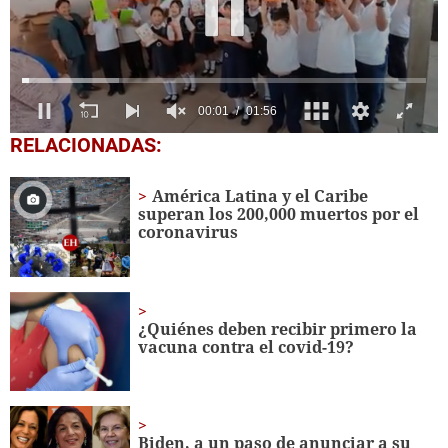
0
RELACIONADAS:
seconds
of
1
América Latina y el Caribe
minute,
superan los 200,000 muertos por el
56
coronavirus
seconds
¿Quiénes deben recibir primero la
vacuna contra el covid-19?
Biden, a un paso de anunciar a su