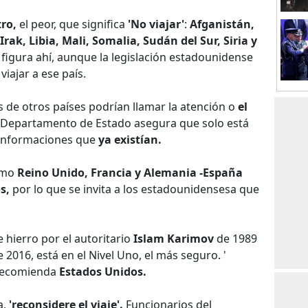
tro,
el peor, que significa
'No viajar'
:
Afganistán,
rak, Libia, Mali, Somalia, Sudán del Sur, Siria y
figura ahí, aunque la legislación estadounidense
iajar a ese país.
s de otros países podrían llamar la atención o
el
l Departamento de Estado asegura que solo está
 informaciones que
ya existían.
omo
Reino Unido, Francia y Alemania -España
s,
por lo que se invita a los estadounidensesa que
 hierro por el autoritario
Islam Karimov
de 1989
2016, está en el Nivel Uno, el más seguro. '
 recomienda
Estados Unidos.
a,
'reconsidere el viaje'.
Funcionarios del