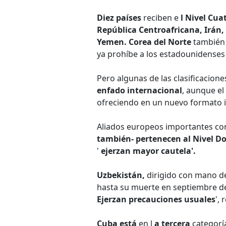
Diez países
reciben e
l Nivel Cua
República Centroafricana, Irán, I
Yemen. Corea del Norte
también 
ya prohíbe a los estadounidenses v
Pero algunas de las clasificacione
enfado internacional
, aunque e
ofreciendo en un nuevo formato
Aliados europeos importantes c
también- pertenecen al Nivel Do
'
ejerzan mayor cautela'.
Uzbekistán,
dirigido con mano de
hasta su muerte en septiembre de 
Ejerzan precauciones usuales
',
Cuba está
en l
a tercera
categorí