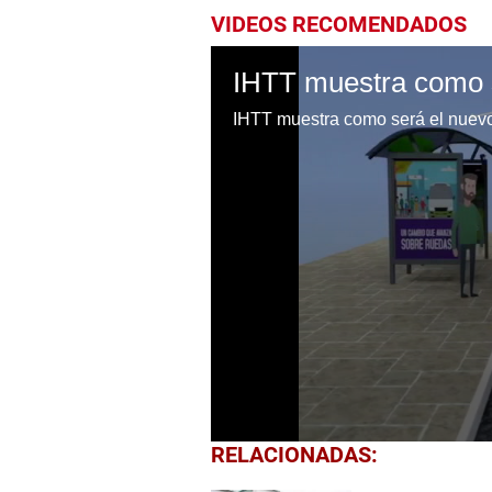
VIDEOS RECOMENDADOS
IHTT muestra como será el nuevo
0
RELACIONADAS:
seconds
of