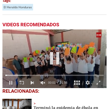
Tags:
El Heraldo Honduras
VIDEOS RECOMENDADOS
0
RELACIONADAS:
seconds
of
1
minute,
Terminó la epidemia de ébola en