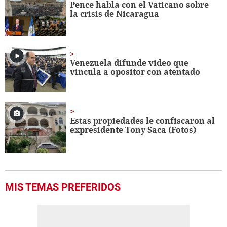
Pence habla con el Vaticano sobre
18
la crisis de Nicaragua
seconds
Venezuela difunde video que
vincula a opositor con atentado
Estas propiedades le confiscaron al
expresidente Tony Saca (Fotos)
MIS TEMAS PREFERIDOS