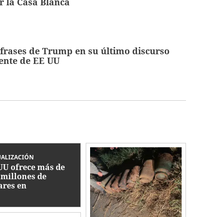
 la Casa Blanca
frases de Trump en su último discurso
ente de EE UU
UALIZACIÓN
UU ofrece más de
 millones de
ares en
ompensas por
ecillas de Cártel
isco