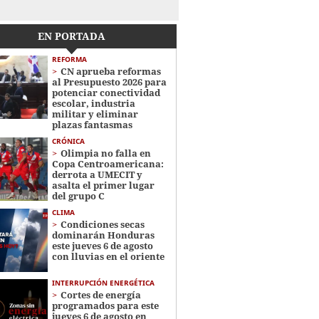
EN PORTADA
REFORMA
CN aprueba reformas
al Presupuesto 2026 para
potenciar conectividad
escolar, industria
militar y eliminar
plazas fantasmas
CRÓNICA
Olimpia no falla en
Copa Centroamericana:
derrota a UMECIT y
asalta el primer lugar
del grupo C
CLIMA
Condiciones secas
dominarán Honduras
este jueves 6 de agosto
con lluvias en el oriente
INTERRUPCIÓN ENERGÉTICA
Cortes de energía
programados para este
jueves 6 de agosto en