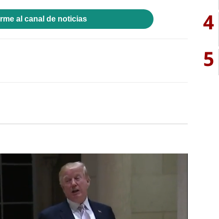
4
rme al canal de noticias
5