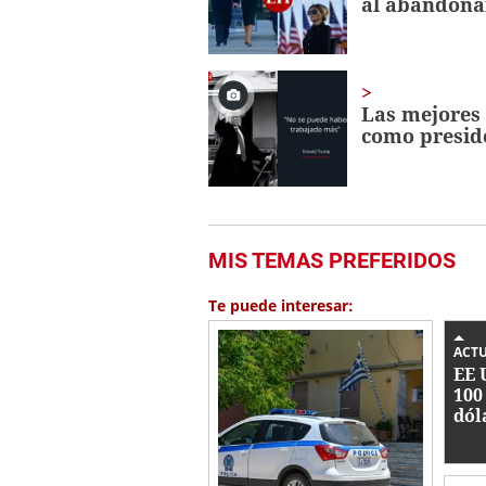
al abandonar
Las mejores 
como presid
MIS TEMAS PREFERIDOS
Te puede interesar:
ACT
EE 
100
dól
rec
cab
Jal