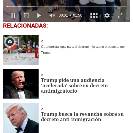
0
RELACIONADAS:
seconds
of
1
minute,
Otra derrota legal para el decreto migratorio propuesto por
56
seconds
Trump
Trump pide una audiencia
'acelerada' sobre su decreto
antimigratorio
Trump busca la revancha sobre su
decreto anti-inmigración