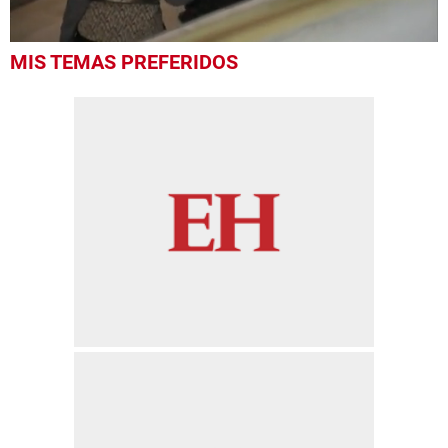
0
MIS TEMAS PREFERIDOS
seconds
of
51
seconds