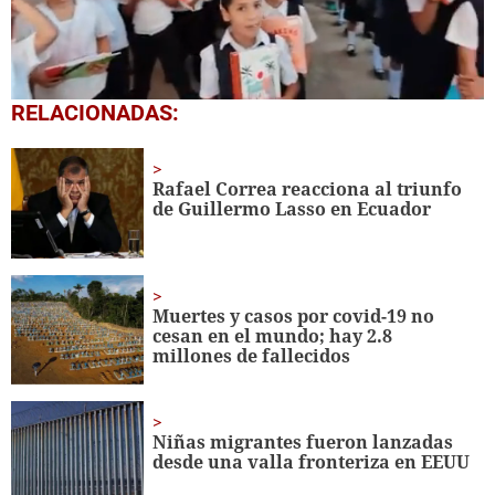
0
RELACIONADAS:
seconds
of
1
minute,
Rafael Correa reacciona al triunfo
56
de Guillermo Lasso en Ecuador
seconds
Muertes y casos por covid-19 no
cesan en el mundo; hay 2.8
millones de fallecidos
Niñas migrantes fueron lanzadas
desde una valla fronteriza en EEUU