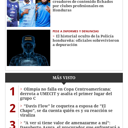
creadores de contenido fichados
por clubes profesionales en
Honduras
PESE A INFORMES Y DENUNCIAS
El historial oculto de la Policía
hondureña: oficiales sobrevivieron
a depuración
MÁS VISTO
1
Olimpia no falla en Copa Centroamericana:
derrota a UMECIT y asalta el primer lugar del
grupo C
2
"Davis Flow" le coquetea a esposa de "El
Chapo", se da cuenta quién es y su reacción se
viraliza
3
"A ver si tiene valor de amenazarme a mí":
Dagoberto Aspra, el procurador que enfrentará a