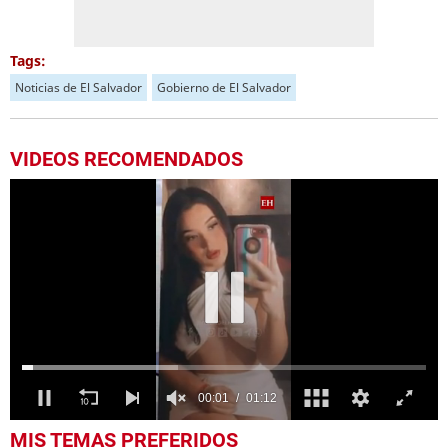
Tags:
Noticias de El Salvador
Gobierno de El Salvador
VIDEOS RECOMENDADOS
0
MIS TEMAS PREFERIDOS
seconds