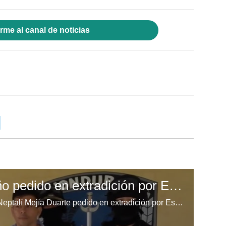
rme al canal de noticias
Capturan a hondureño pedido en extradición por Estados Unidos
El ciudadano hondureño Sergio Neptalí Mejía Duarte pedido en extradición por Estados Unidos fue presentado este lunes ante los medios de comunicación luego de su captura el domingo. (Video: Emilio Flores)