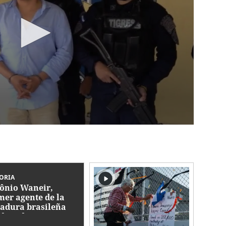
ORIA
ônio Waneir,
mer agente de la
tadura brasileña
denado por
lación a presa