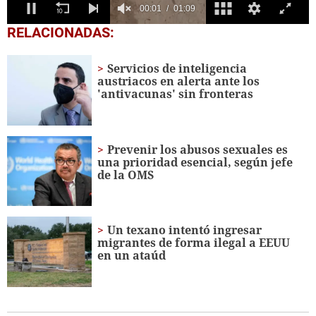
0
RELACIONADAS:
seconds
of
1
Servicios de inteligencia
minute,
austriacos en alerta ante los
9
'antivacunas' sin fronteras
seconds
Prevenir los abusos sexuales es
una prioridad esencial, según jefe
de la OMS
Un texano intentó ingresar
migrantes de forma ilegal a EEUU
en un ataúd