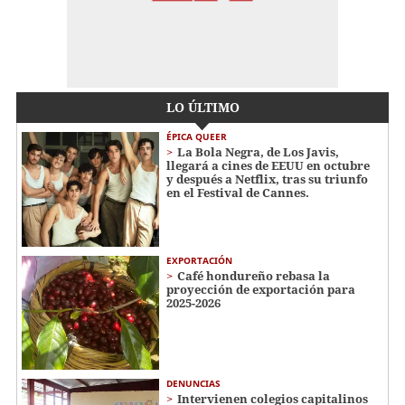
LO ÚLTIMO
ÉPICA QUEER
La Bola Negra, de Los Javis,
llegará a cines de EEUU en octubre
y después a Netflix, tras su triunfo
en el Festival de Cannes.
EXPORTACIÓN
Café hondureño rebasa la
proyección de exportación para
2025-2026
DENUNCIAS
Intervienen colegios capitalinos