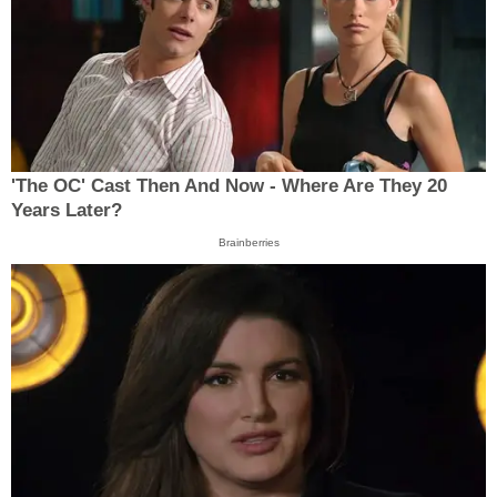
'The OC' Cast Then And Now - Where Are They 20
Years Later?
Brainberries