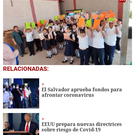
0
RELACIONADAS:
seconds
of
1
minute,
El Salvador aprueba fondos para
56
afrontar coronavirus
seconds
EEUU prepara nuevas directrices
sobre riesgo de Covid-19