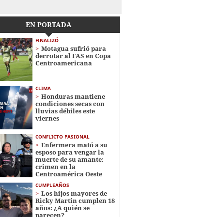
EN PORTADA
FINALIZÓ
Motagua sufrió para
derrotar al FAS en Copa
Centroamericana
CLIMA
Honduras mantiene
condiciones secas con
lluvias débiles este
viernes
CONFLICTO PASIONAL
Enfermera mató a su
esposo para vengar la
muerte de su amante:
crimen en la
Centroamérica Oeste
CUMPLEAÑOS
Los hijos mayores de
Ricky Martin cumplen 18
años: ¿A quién se
parecen?