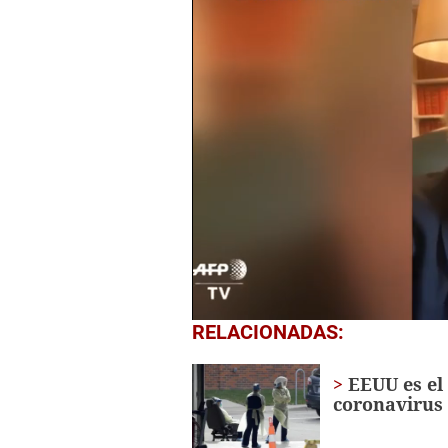
0
RELACIONADAS:
of
1
minute,
EEUU es el
0
Volume
coronavirus
0%