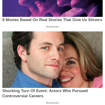
8 Movies Based On Real Stories That Give Us Shivers
Brainberries
Shocking Turn Of Event: Actors Who Pursued
Controversial Careers
Brainberries