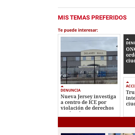
MIS TEMAS PREFERIDOS
Te puede interesar:
DEN
ONG
ord
ciu
nac
inc
ACC
DENUNCIA
Tru
Nueva Jersey investiga
int
a centro de ICE por
ciu
violación de derechos
nac
civiles de migrantes
fal