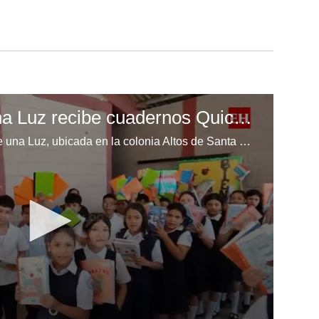
Escuela Enciende una Luz recibe cuadernos Quick, gracias a la Maratón del Saber
Los niños de la escuela Enciende una Luz, ubicada en la colonia Altos de Santa Rosa, al sur de Tegucigalpa, recibieron cuadernos Quick como parte de la Campaña Maratón del Saber.