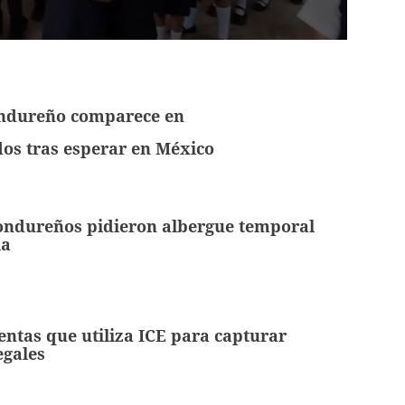
ndureño comparece en
os tras esperar en México
ondureños pidieron albergue temporal
la
ntas que utiliza ICE para capturar
egales