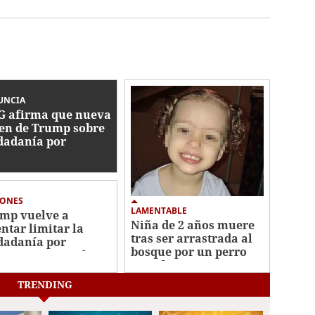
UNCIA
 afirma que nueva
en de Trump sobre
dadanía por
imiento es
onstitucional
IONES
LAMENTABLE
mp vuelve a
Niña de 2 años muere
entar limitar la
tras ser arrastrada al
dadanía por
bosque por un perro
imiento pese al
en Arkansas
lo del Supremo
TRENDING