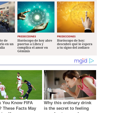
PREDICCIONES
PREDICCIONES
ete de
Horóscopo de hoy abre
Horóscopo de hoy:
ario en un
puertas a Libra y
descubre qué le espera
alia
complica el amor en
a tu signo del zodiaco
Géminis
k You Know FIFA
Why this ordinary drink
? These Facts May
is the secret to feeling