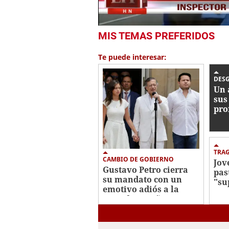
0
MIS TEMAS PREFERIDOS
seconds
of
1
Te puede interesar:
minute,
33
seconds
Volume
DES
0%
Un 
sus
pro
tir
Tai
TRA
CAMBIO DE GOBIERNO
Jov
Gustavo Petro cierra
pas
su mandato con un
"su
emotivo adiós a la
en 
Casa de Nariño