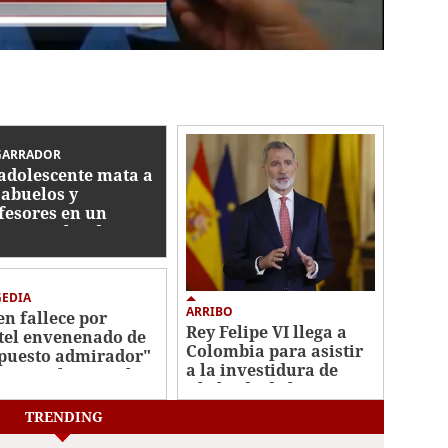
GARRADOR
adolescente mata a
 abuelos y
fesores en un
oteo escolar de
landia
GEDIA
ARRIBO
en fallece por
Rey Felipe VI llega a
tel envenenado de
Colombia para asistir
puesto admirador"
a la investidura de
Sao Paulo, Brasil
Abelardo de la
Espriella
TRENDING