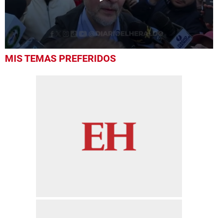
0
MIS TEMAS PREFERIDOS
seconds
of
14
seconds