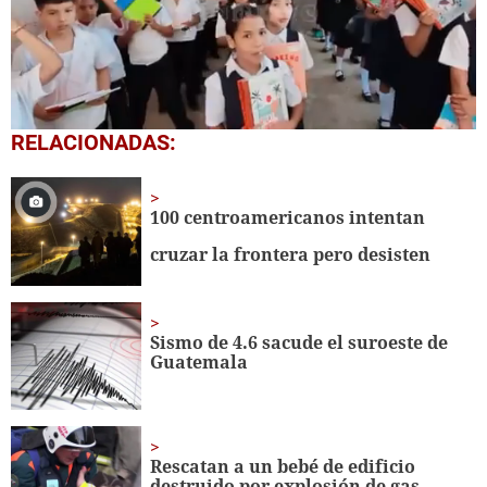
0
RELACIONADAS:
seconds
of
1
minute,
100 centroamericanos intentan
56
seconds
cruzar la frontera pero desisten
Sismo de 4.6 sacude el suroeste de
Guatemala
Rescatan a un bebé de edificio
destruido por explosión de gas