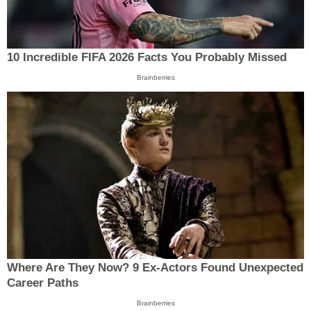
10 Incredible FIFA 2026 Facts You Probably Missed
Brainberries
Where Are They Now? 9 Ex-Actors Found Unexpected
Career Paths
Brainberries