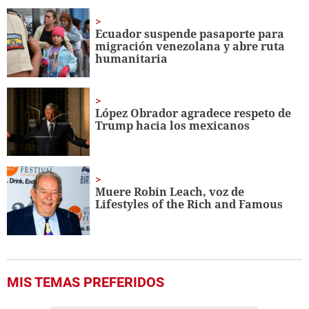
of
1
minute,
Ecuador suspende pasaporte para
56
migración venezolana y abre ruta
seconds
humanitaria
López Obrador agradece respeto de
Trump hacia los mexicanos
Muere Robin Leach, voz de
Lifestyles of the Rich and Famous
MIS TEMAS PREFERIDOS