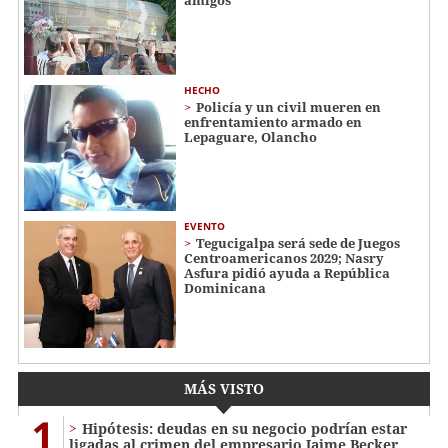
amigos
HECHO
Policía y un civil mueren en
enfrentamiento armado en
Lepaguare, Olancho
EVENTO
Tegucigalpa será sede de Juegos
Centroamericanos 2029; Nasry
Asfura pidió ayuda a República
Dominicana
MÁS VISTO
1
Hipótesis: deudas en su negocio podrían estar
ligadas al crimen del empresario Jaime Becker